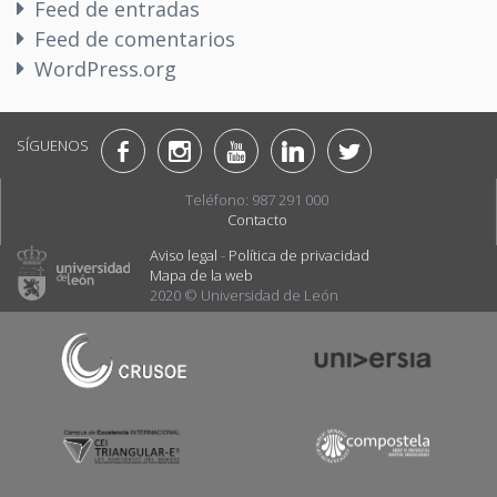
Feed de entradas
Feed de comentarios
WordPress.org
SÍGUENOS
Teléfono: 987 291 000
Contacto
Aviso legal
-
Política de privacidad
Mapa de la web
2020 © Universidad de León